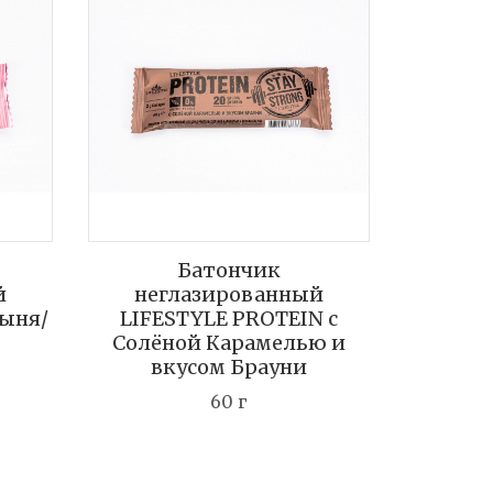
Батончик
й
неглазированный
Дыня/
LIFESTYLE PROTEIN с
Солёной Карамелью и
вкусом Брауни
60 г