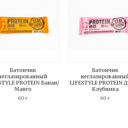
Батончик
Батончик
неглазированный
неглазированны
STYLE PROTEIN Банан/
LIFESTYLE PROTEIN 
Манго
Клубника
60 г
60 г