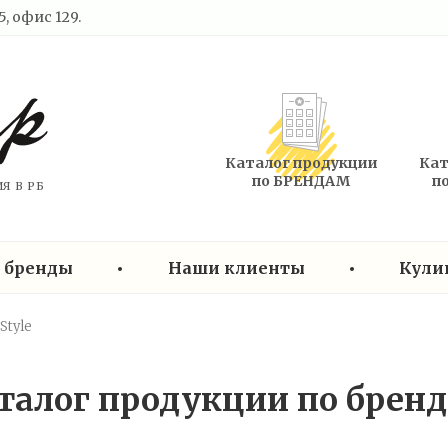
, офис 129.
Каталог продукции
Кат
по БРЕНДАМ
п
Я В РБ
 бренды
•
Наши клиенты
•
Кули
Style
талог продукции по брен