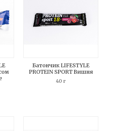
LE
Батончик LIFESTYLE
сом
PROTEIN SPORT Вишня
е
40 г